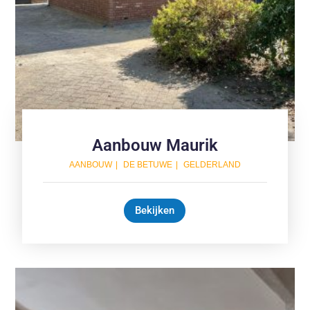
Aanbouw Maurik
AANBOUW
DE BETUWE
GELDERLAND
Bekijken