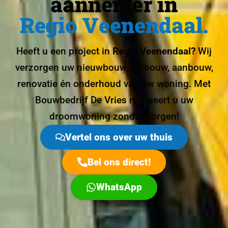
aannemer in
Regio Veenendaal.
Heeft u een project in
Regio Veenendaal?
Wij
verzorgen uw nieuwbouw, verbouw, aanbouw,
renovatie én onderhoud van uw woning. Met
Bouwbedrijf De Vries realiseert u uw
droomwoning zonder zorgen!
Vertel ons over uw thuis
Bel ons direct!
WhatsApp