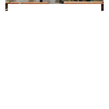
Project Maurik
DE BETUWE
GELDERLAND
MAURIK
Bekijken